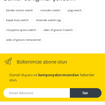
bandai namco switch
consolex switch
jrpg switch
kapalı kutu switch
nintendo switch rpg
rol yapma oyunu switch
tales of graces f switch
tales of graces remastered
Bültenimize abone olun
Güncel duyuru ve
kampanyalarımızından
haberdar
olun.
Email Adresiniz
İlet