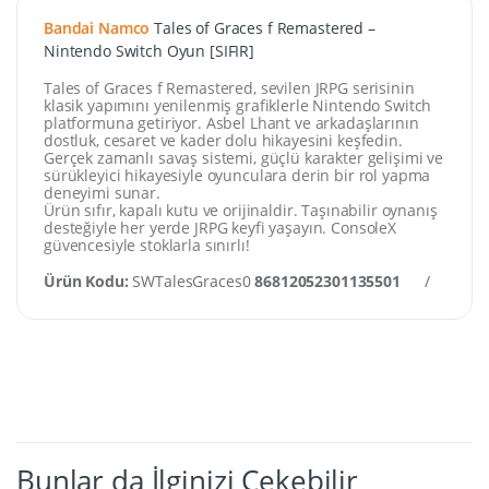
Bandai Namco
Tales of Graces f Remastered –
Nintendo Switch Oyun [SIFIR]
Tales of Graces f Remastered, sevilen JRPG serisinin
klasik yapımını yenilenmiş grafiklerle Nintendo Switch
platformuna getiriyor. Asbel Lhant ve arkadaşlarının
dostluk, cesaret ve kader dolu hikayesini keşfedin.
Gerçek zamanlı savaş sistemi, güçlü karakter gelişimi ve
sürükleyici hikayesiyle oyunculara derin bir rol yapma
deneyimi sunar.
Ürün sıfır, kapalı kutu ve orijinaldir. Taşınabilir oynanış
desteğiyle her yerde JRPG keyfi yaşayın. ConsoleX
güvencesiyle stoklarla sınırlı!
Ürün Kodu:
SWTalesGraces0
86812052301135501
/
Kate
Bunlar da İlginizi Çekebilir