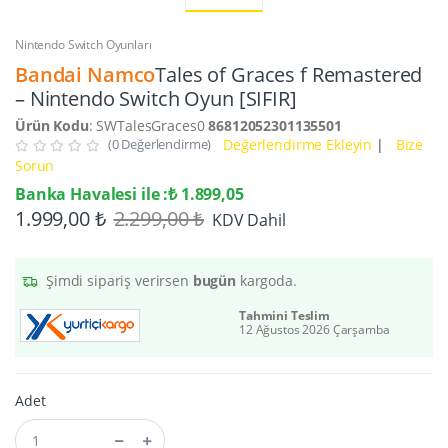
Nintendo Switch Oyunları
Bandai Namco
Tales of Graces f Remastered
– Nintendo Switch Oyun [SIFIR]
Ürün Kodu
: SWTalesGraces0
86812052301135501
(0 Değerlendirme)
Değerlendirme Ekleyin
|
Bize
Sorun
Banka Havalesi ile :₺ 1.899,05
1.999,00 ₺
2.299,00 ₺
KDV Dahil
Şimdi sipariş verirsen
bugün
kargoda.
Tahmini Teslim
12 Ağustos 2026 Çarşamba
Adet