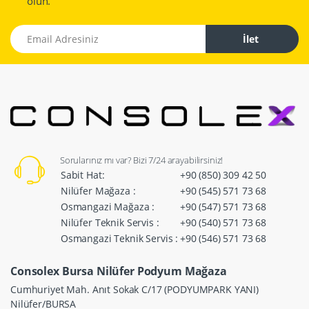
olun.
Email Adresiniz
İlet
Sorularınız mı var? Bizi 7/24 arayabilirsiniz!
Sabit Hat:
+90 (850) 309 42 50
Nilüfer Mağaza :
+90 (545) 571 73 68
Osmangazi Mağaza :
+90 (547) 571 73 68
Nilüfer Teknik Servis :
+90 (540) 571 73 68
Osmangazi Teknik Servis :
+90 (546) 571 73 68
Consolex Bursa Nilüfer Podyum Mağaza
Cumhuriyet Mah. Anıt Sokak C/17 (PODYUMPARK YANI)
Nilüfer/BURSA