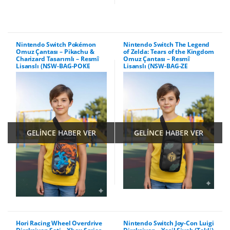
Nintendo Switch Pokémon
Nintendo Switch The Legend
Omuz Çantası – Pikachu &
of Zelda: Tears of the Kingdom
Charizard Tasarımlı – Resmî
Omuz Çantası – Resmî
Lisanslı (NSW-BAG-POKE
Lisanslı (NSW-BAG-ZE
GELİNCE HABER VER
GELİNCE HABER VER
Hori Racing Wheel Overdrive
Nintendo Switch Joy-Con Luigi