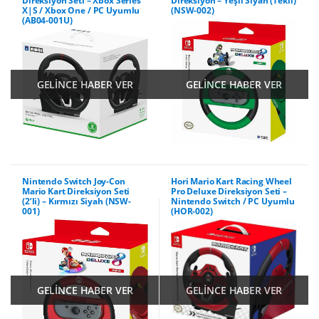
Direksiyon Seti – Xbox Series
Direksiyon – Yeşil Siyah (Tekli)
X|S / Xbox One / PC Uyumlu
(NSW-002)
(AB04-001U)
GELİNCE HABER VER
GELİNCE HABER VER
Nintendo Switch Joy-Con
Hori Mario Kart Racing Wheel
Mario Kart Direksiyon Seti
Pro Deluxe Direksiyon Seti –
(2’li) – Kırmızı Siyah (NSW-
Nintendo Switch / PC Uyumlu
001)
(HOR-002)
GELİNCE HABER VER
GELİNCE HABER VER