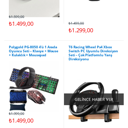
₺1.599,00
₺1.499,00
₺1.499,00
₺1.299,00
Polygold PG-8050 4'ü 1 Arada
T6 Racing Wheel Ps4 Xbox
Oyuncu Seti – Klavye + Mouse
Switch PC Uyumlu Direksiyon
+ Kulaklık + Mousepad
Seti – Çok Platformlu Yarış
Direksiyonu
GELİNCE HABER VER
₺1.999,00
₺1.499,00