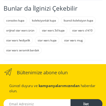
Bunlar da İlginizi Çekebilir
consolex kupa
koleksiyonluk kupa
lisanslı koleksiyon kupa
orijinal star wars ürün
star wars 3d kupa
star wars cl-k10
star wars hediyelik
star wars kupa
star wars mug
star wars seramik bardak
Bültenimize abone olun
Güncel duyuru ve
kampanyalarımızından
haberdar
olun.
Email Adresiniz
İlet