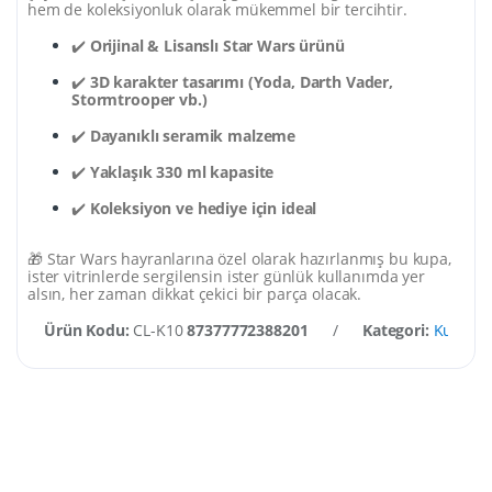
hem de koleksiyonluk olarak mükemmel bir tercihtir.
✔️
Orijinal & Lisanslı Star Wars ürünü
✔️
3D karakter tasarımı (Yoda, Darth Vader,
Stormtrooper vb.)
✔️
Dayanıklı seramik malzeme
✔️
Yaklaşık 330 ml kapasite
✔️
Koleksiyon ve hediye için ideal
🎁 Star Wars hayranlarına özel olarak hazırlanmış bu kupa,
ister vitrinlerde sergilensin ister günlük kullanımda yer
alsın, her zaman dikkat çekici bir parça olacak.
Ürün Kodu:
CL-K10
87377772388201
/
Kategori:
Kupa & 