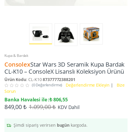
Kupa & Bardak
Consolex
Star Wars 3D Seramik Kupa Bardak
CL-K10 – ConsoleX Lisanslı Koleksiyon Ürünü
Ürün Kodu
: CL-K10
87377772388201
(0 Değerlendirme)
Değerlendirme Ekleyin
|
Bize
Sorun
Banka Havalesi ile :₺ 806,55
849,00 ₺
1.099,00 ₺
KDV Dahil
Şimdi sipariş verirsen
bugün
kargoda.