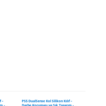
f –
PS5 DualSense Kol Silikon Kılıf –
PS5 DualSe
m -
Darbe Koruması ve Şık Tasarım -
Darbe Kor