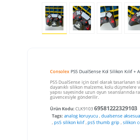
Consolex
PS5 DualSense Kol Silikon Kılıf 
PS5 DualSense için özel olarak tasarlanan si
dayanıklı silikon malzeme, kolu düşmelere v
yapısı sayesinde uzun oyun seanslarında ra
güvencesiyle gönderilir.
69581222329103
Ürün Kodu:
CLK9103
Tags:
analog koruyucu
,
dualsense aksesua
,
ps5 silikon kılıf
,
ps5 thumb grip
,
silikon 