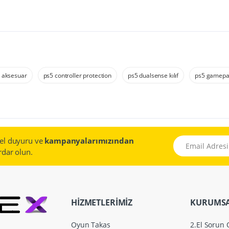
l aksesuar
ps5 controller protection
ps5 dualsense kılıf
ps5 gamepad
el duyuru ve
kampanyalarımızından
Email Adresiniz
dar olun.
HİZMETLERİMİZ
KURUMS
Oyun Takas
2.El Sorun