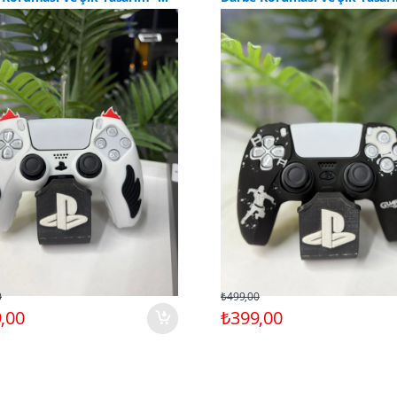
22
CLK9014
0
₺499,00
,00
₺399,00