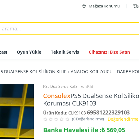
Mağaza Konumu
ası
Oyun Yükle
Teknik Servis
Cihazınızı Bize Satın
S5 DUALSENSE KOL SİLİKON KILIF + ANALOG KORUYUCU – DARBE K
PS5 DualSense Kol Silikon Kılıf
Consolex
PS5 DualSense Kol Siliko
Koruması CLK9103
69581222329103
Ürün Kodu
: CLK9103
(0 Değerlendirme)
Değerlendirme 
Banka Havalesi ile :₺ 569,05