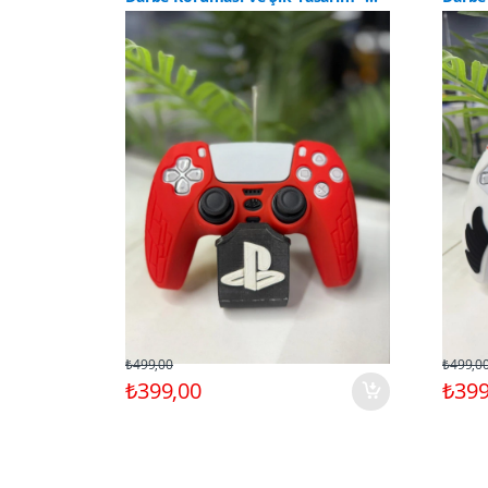
CLK9024
CLK90
₺499,00
₺499,0
₺399,00
₺399