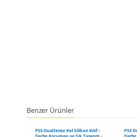
Benzer Ürünler
ılıf –
PS5 DualSense Kol Silikon Kılıf –
PS5 Du
sarım -
Darbe Koruması ve Şık Tasarım -
Darbe