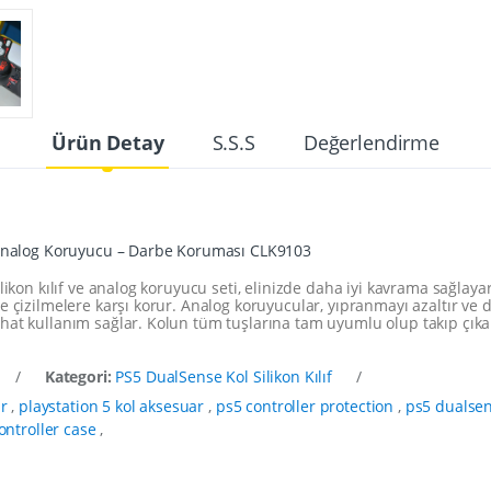
Ürün Detay
S.S.S
Değerlendirme
+ Analog Koruyucu – Darbe Koruması CLK9103
likon kılıf ve analog koruyucu seti, elinizde daha iyi kavrama sağlaya
e çizilmelere karşı korur. Analog koruyucular, yıpranmayı azaltır ve 
hat kullanım sağlar. Kolun tüm tuşlarına tam uyumlu olup takıp çıka
/
Kategori:
PS5 DualSense Kol Silikon Kılıf
/
r
,
playstation 5 kol aksesuar
,
ps5 controller protection
,
ps5 dualsens
controller case
,