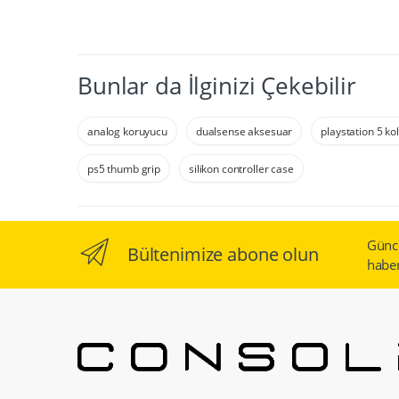
Bunlar da İlginizi Çekebilir
analog koruyucu
dualsense aksesuar
playstation 5 ko
ps5 thumb grip
silikon controller case
Günc
Bültenimize abone olun
haber