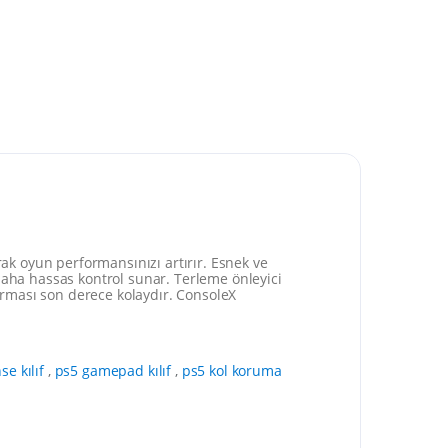
rak oyun performansınızı artırır. Esnek ve
daha hassas kontrol sunar. Terleme önleyici
rması son derece kolaydır. ConsoleX
e kılıf
,
ps5 gamepad kılıf
,
ps5 kol koruma