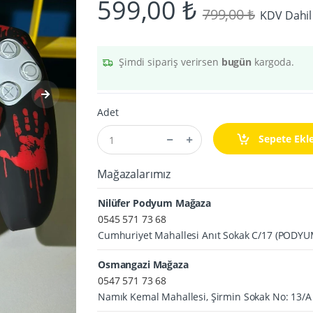
599,00 ₺
799,00 ₺
KDV Dahil
Şimdi sipariş verirsen
bugün
kargoda.
Adet
Sepete Ekl
Mağazalarımız
Nilüfer Podyum Mağaza
0545 571 73 68
Cumhuriyet Mahallesi Anıt Sokak C/17 (PODY
Osmangazi Mağaza
0547 571 73 68
Namık Kemal Mahallesi, Şirmin Sokak No: 13/