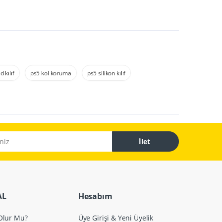
 kılıf
ps5 kol koruma
ps5 silikon kılıf
İlet
AL
Hesabım
 Olur Mu?
Üye Girişi & Yeni Üyelik