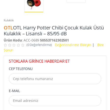
Kulaklık
OTL
OTL Harry Potter Chibi Çocuk Kulak Üstü
Kulaklık – Lisanslı – 85/95 dB
Ürün Kodu
: ACC-0689
505537162302501
(0 Değerlendirme)
Değerlendirme Ekleyin
|
Bize
Sorun
STOKLARA GİRİNCE HABERDAR ET
CEP TELEFONU
E-MAIL