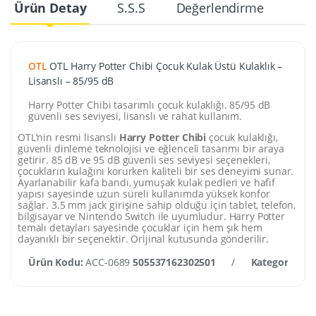
Ürün Detay
S.S.S
Değerlendirme
OTL
OTL Harry Potter Chibi Çocuk Kulak Üstü Kulaklık –
Lisanslı – 85/95 dB
Harry Potter Chibi tasarımlı çocuk kulaklığı. 85/95 dB
güvenli ses seviyesi, lisanslı ve rahat kullanım.
OTL’nin resmi lisanslı
Harry Potter Chibi
çocuk kulaklığı,
güvenli dinleme teknolojisi ve eğlenceli tasarımı bir araya
getirir. 85 dB ve 95 dB güvenli ses seviyesi seçenekleri,
çocukların kulağını korurken kaliteli bir ses deneyimi sunar.
Ayarlanabilir kafa bandı, yumuşak kulak pedleri ve hafif
yapısı sayesinde uzun süreli kullanımda yüksek konfor
sağlar. 3.5 mm jack girişine sahip olduğu için tablet, telefon,
bilgisayar ve Nintendo Switch ile uyumludur. Harry Potter
temalı detayları sayesinde çocuklar için hem şık hem
dayanıklı bir seçenektir. Orijinal kutusunda gönderilir.
Ürün Kodu:
ACC-0689
505537162302501
/
Kategori:
Kula