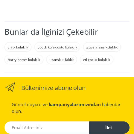
Bunlar da İlginizi Çekebilir
chibi kulaklık
çocuk kulak üstü kulaklık
güvenli ses kulaklık
harry potter kulaklık
lisanslı kulaklık
otl çocuk kulaklık
Bültenimize abone olun
Güncel duyuru ve
kampanyalarımızından
haberdar
olun.
Email Adresiniz
İlet