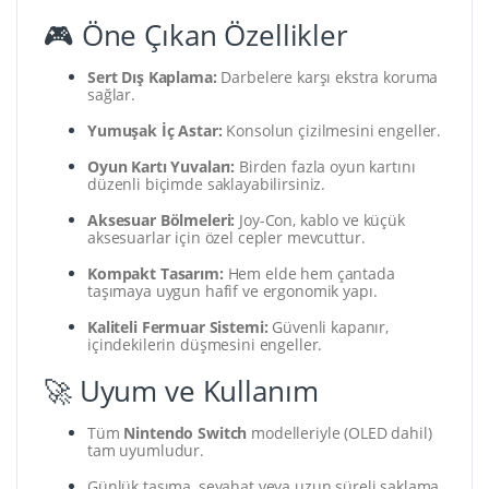
🎮 Öne Çıkan Özellikler
Sert Dış Kaplama:
Darbelere karşı ekstra koruma
sağlar.
Yumuşak İç Astar:
Konsolun çizilmesini engeller.
Oyun Kartı Yuvaları:
Birden fazla oyun kartını
düzenli biçimde saklayabilirsiniz.
Aksesuar Bölmeleri:
Joy-Con, kablo ve küçük
aksesuarlar için özel cepler mevcuttur.
Kompakt Tasarım:
Hem elde hem çantada
taşımaya uygun hafif ve ergonomik yapı.
Kaliteli Fermuar Sistemi:
Güvenli kapanır,
içindekilerin düşmesini engeller.
🚀 Uyum ve Kullanım
Tüm
Nintendo Switch
modelleriyle (OLED dahil)
tam uyumludur.
Günlük taşıma, seyahat veya uzun süreli saklama