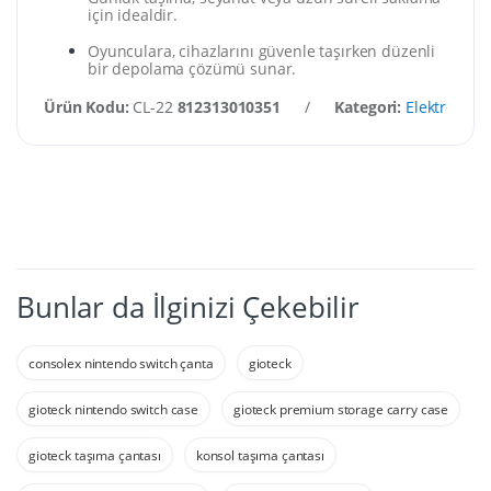
için idealdir.
Oyunculara, cihazlarını güvenle taşırken düzenli
bir depolama çözümü sunar.
Ürün Kodu:
CL-22
812313010351
/
Kategori:
Elektronik
Bunlar da İlginizi Çekebilir
consolex nintendo switch çanta
gioteck
gioteck nintendo switch case
gioteck premium storage carry case
gioteck taşıma çantası
konsol taşıma çantası