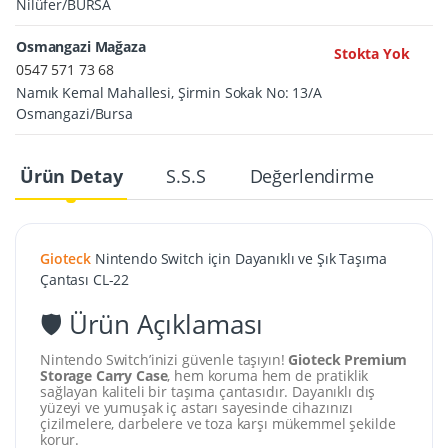
Nilüfer/BURSA
Osmangazi Mağaza
Stokta Yok
0547 571 73 68
Namık Kemal Mahallesi, Şirmin Sokak No: 13/A
Osmangazi/Bursa
Ürün Detay
S.S.S
Değerlendirme
Gioteck
Nintendo Switch için Dayanıklı ve Şık Taşıma
Çantası CL-22
🛡️ Ürün Açıklaması
Nintendo Switch’inizi güvenle taşıyın!
Gioteck Premium
Storage Carry Case
, hem koruma hem de pratiklik
sağlayan kaliteli bir taşıma çantasıdır. Dayanıklı dış
yüzeyi ve yumuşak iç astarı sayesinde cihazınızı
çizilmelere, darbelere ve toza karşı mükemmel şekilde
korur.