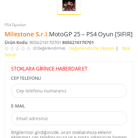
PS4 Oyunları
Milestone S.r.l.
MotoGP 25 – PS4 Oyun [SIFIR]
Ürün Kodu
: 8056216170701
8056216170701
(0 Değerlendirme)
Değerlendirme Ekleyin
|
Bize
Sorun
STOKLARA GİRİNCE HABERDAR ET
CEP TELEFONU
E-MAIL
Bilgilerinizi girdiğinizde, ürün stoklarımıza eklenir
eklenmez cep telefonunuza ve e-posta adresinize hemen