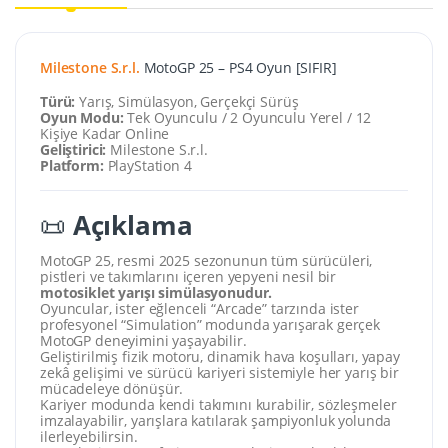
Milestone S.r.l.
MotoGP 25 – PS4 Oyun [SIFIR]
Türü:
Yarış, Simülasyon, Gerçekçi Sürüş
Oyun Modu:
Tek Oyunculu / 2 Oyunculu Yerel / 12
Kişiye Kadar Online
Geliştirici:
Milestone S.r.l.
Platform:
PlayStation 4
📜
Açıklama
MotoGP 25, resmi 2025 sezonunun tüm sürücüleri,
pistleri ve takımlarını içeren yepyeni nesil bir
motosiklet yarışı simülasyonudur.
Oyuncular, ister eğlenceli “Arcade” tarzında ister
profesyonel “Simulation” modunda yarışarak gerçek
MotoGP deneyimini yaşayabilir.
Geliştirilmiş fizik motoru, dinamik hava koşulları, yapay
zekâ gelişimi ve sürücü kariyeri sistemiyle her yarış bir
mücadeleye dönüşür.
Kariyer modunda kendi takımını kurabilir, sözleşmeler
imzalayabilir, yarışlara katılarak şampiyonluk yolunda
ilerleyebilirsin.