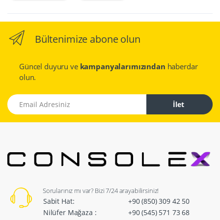
Bültenimize abone olun
Güncel duyuru ve
kampanyalarımızından
haberdar
olun.
Email Adresiniz
İlet
Sorularınız mı var? Bizi 7/24 arayabilirsiniz!
Sabit Hat:
+90 (850) 309 42 50
Nilüfer Mağaza :
+90 (545) 571 73 68