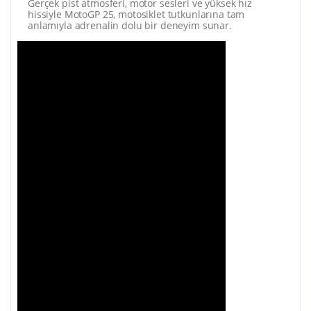
Gerçek pist atmosferi, motor sesleri ve yüksek hız
hissiyle MotoGP 25, motosiklet tutkunlarına tam
anlamıyla adrenalin dolu bir deneyim sunar.