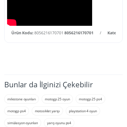
Ürün Kodu:
8056216170701
8056216170701
/
Kategori:
Bunlar da İlginizi Çekebilir
milestone oyunları
motogp 25 oyun
motogp 25 ps4
motogp ps4
motosiklet yarışı
playstation 4 oyun
simülasyon oyunları
yarış oyunu ps4