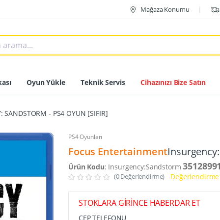
Mağaza Konumu
ası
Oyun Yükle
Teknik Servis
Cihazınızı Bize Satın
 SANDSTORM - PS4 OYUN [SIFIR]
PS4 Oyunları
Focus Entertainment
Insurgency:
3512899
Ürün Kodu
: Insurgency:Sandstorm
(0 Değerlendirme)
Değerlendirme 
STOKLARA GİRİNCE HABERDAR ET
CEP TELEFONU