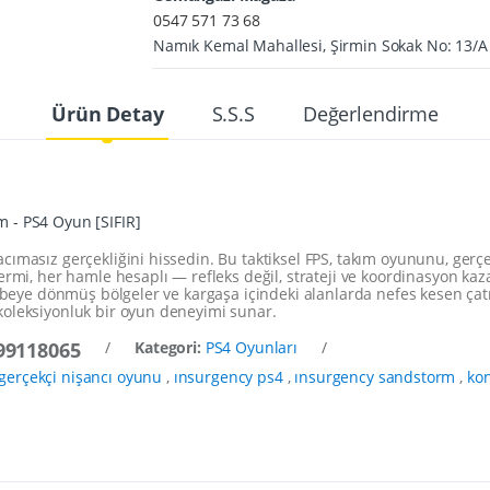
0547 571 73 68
Namık Kemal Mahallesi, Şirmin Sokak No: 13/
Ürün Detay
S.S.S
Değerlendirme
 - PS4 Oyun [SIFIR]
masız gerçekliğini hissedin. Bu taktiksel FPS, takım oyununu, gerçeğe
rmi, her hamle hesaplı — refleks değil, strateji ve koordinasyon kaza
rabeye dönmüş bölgeler ve kargaşa içindeki alanlarda nefes kesen çatı
oleksiyonluk bir oyun deneyimi sunar.
99118065
/
Kategori:
PS4 Oyunları
/
gerçekçi nişancı oyunu
,
ınsurgency ps4
,
ınsurgency sandstorm
,
ko