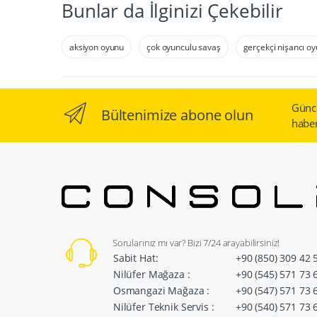
Bunlar da İlginizi Çekebilir
aksiyon oyunu
çok oyunculu savaş
gerçekçi nişancı o
Günc
Bültenimize abone olun
haber
Sorularınız mı var? Bizi 7/24 arayabilirsiniz!
Sabit Hat:
+90 (850) 309 42 
Nilüfer Mağaza :
+90 (545) 571 73 
Osmangazi Mağaza :
+90 (547) 571 73 
Nilüfer Teknik Servis :
+90 (540) 571 73 