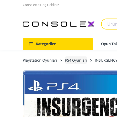
Consolex'e Hoş Geldiniz
Kategoriler
Oyun Tak
Playstation Oyunları
PS4 Oyunları
INSURGENCY: