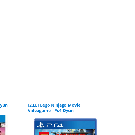
Oyun
[2.EL] Lego Ninjago Movie
[2.EL] Ho
Videogame - Ps4 Oyun
Oyun