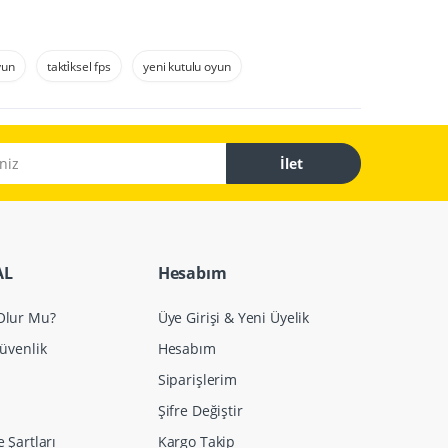
yun
takti̇ksel fps
yeni kutulu oyun
İlet
AL
Hesabım
 Olur Mu?
Üye Girişi & Yeni Üyelik
Güvenlik
Hesabım
Siparişlerim
Şifre Değiştir
e Şartları
Kargo Takip