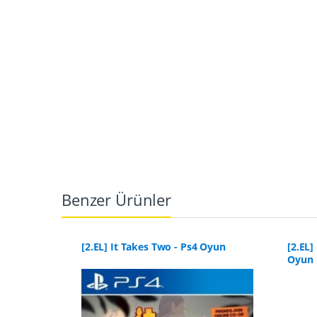
Benzer Ürünler
uto V -
[2.EL] It Takes Two - Ps4 Oyun
[2.EL]
Oyun