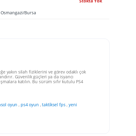
Stokta Yok
A Osmangazi/Bursa
 yakın silah fiziklerini ve görev odaklı çok
ndırır. Güvenlik güçleri ya da isyancı
şmalara katılın. Bu sürüm sıfır kutulu PS4
nsol oyun
,
ps4 oyun
,
takti̇ksel fps
,
yeni