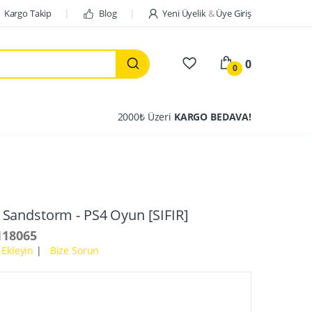
Kargo Takip
Blog
Yeni Üyelik
&
Üye Giriş
0
0
2000₺ Üzeri
KARGO BEDAVA!
 Sandstorm - PS4 Oyun [SIFIR]
118065
Ekleyin
|
Bize Sorun