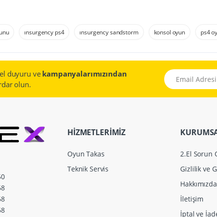
yunu
ınsurgency ps4
ınsurgency sandstorm
konsol oyun
ps4 o
el duyuru ve
kampanyalarımızından
Email Adresiniz
dar olun.
HİZMETLERİMİZ
KURUMS
Oyun Takas
2.El Sorun
Teknik Servis
Gizlilik ve 
50
Hakkımızda
68
İletişim
68
68
İptal ve İad