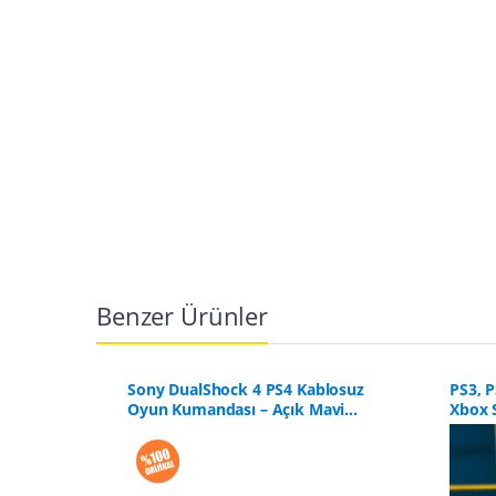
Benzer Ürünler
lu Analog
Sony DualShock 4 PS4 Kablosuz
PS3, P
- 4’lü Set
Oyun Kumandası – Açık Mavi
Xbox 
(Yenilenmiş)
Kol A