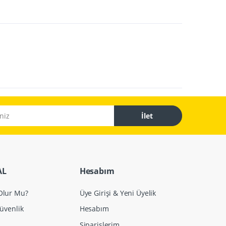
İlet
AL
Hesabım
 Olur Mu?
Üye Girişi & Yeni Üyelik
Güvenlik
Hesabım
Siparişlerim