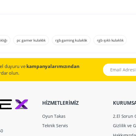
klığı
pc gamer kulaklık
rgb gaming kulaklık
rgb ışıklı kulaklık
el duyuru ve
kampanyalarımızından
Email Adresiniz
dar olun.
HİZMETLERİMİZ
KURUMS
Oyun Takas
2.El Sorun
Teknik Servis
Gizlilik ve 
50
Hakkımızda