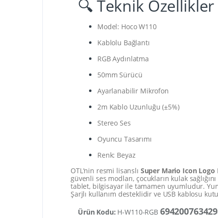
🔍 Teknik Özellikler
Model: Hoco W110
Kablolu Bağlantı
RGB Aydınlatma
50mm Sürücü
Ayarlanabilir Mikrofon
2m Kablo Uzunluğu (±5%)
Stereo Ses
Oyuncu Tasarımı
Renk: Beyaz
OTL’nin resmi lisanslı
Super Mario Icon Logo 
güvenli ses modları, çocukların kulak sağlığını
tablet, bilgisayar ile tamamen uyumludur. Yumu
Şarjlı kullanım desteklidir ve USB kablosu kutu
694200763429
Ürün Kodu:
H-W110-RGB