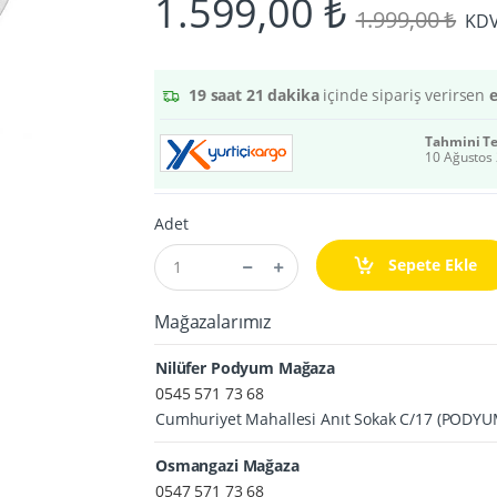
1.599,00 ₺
1.999,00 ₺
KDV 
19 saat 21 dakika
içinde sipariş verirsen
Tahmini T
10 Ağustos 
Adet
Sepete Ekle
Mağazalarımız
Nilüfer Podyum Mağaza
0545 571 73 68
Cumhuriyet Mahallesi Anıt Sokak C/17 (PODY
Osmangazi Mağaza
0547 571 73 68