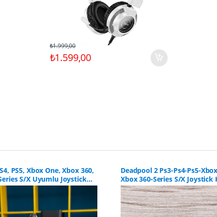
₺1.999,00
₺1.599,00
S4, PS5, Xbox One, Xbox 360,
Deadpool 2 Ps3-Ps4-Ps5-Xbo
Series S/X Uyumlu Joystick
Xbox 360-Series S/X Joystick 
nalog Koruyucu (4 Adet)
Analog Koruyucu 4 Adet