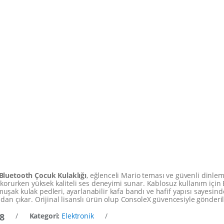
Bluetooth Çocuk Kulaklığı
, eğlenceli Mario teması ve güvenli dinleme
 korurken yüksek kaliteli ses deneyimi sunar. Kablosuz kullanım için 
şak kulak pedleri, ayarlanabilir kafa bandı ve hafif yapısı sayesind
dan çıkar. Orijinal lisanslı ürün olup ConsoleX güvencesiyle gönderil
8
/
Kategori:
Elektronik
/