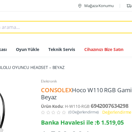
Mağaza Konumu
ası
Oyun Yükle
Teknik Servis
Cihazınızı Bize Satın
BLOLU OYUNCU HEADSET – BEYAZ
Elektronik
CONSOLEX
Hoco W110 RGB Gaming
Beyaz
6942007634298
Ürün Kodu
: H-W110-RGB
(0 Değerlendirme)
Değerlendirme 
Banka Havalesi ile :₺ 1.519,05