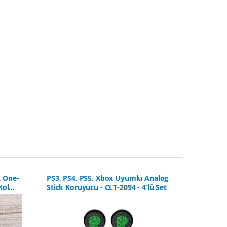
x One-
PS3, PS4, PS5, Xbox Uyumlu Analog
Sony Pla
Kol
Stick Koruyucu - CLT-2094 - 4’lü Set
Controll