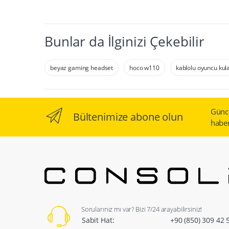
Bunlar da İlginizi Çekebilir
beyaz gaming headset
hoco w110
kablolu oyuncu kula
Günc
Bültenimize abone olun
haber
Sorularınız mı var? Bizi 7/24 arayabilirsiniz!
Sabit Hat:
+90 (850) 309 42 