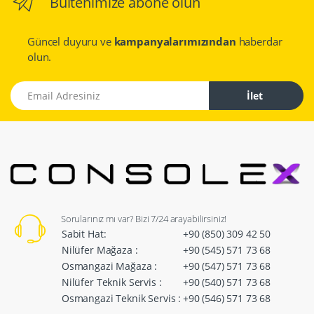
Bültenimize abone olun
Güncel duyuru ve
kampanyalarımızından
haberdar
olun.
Email Adresiniz
İlet
Sorularınız mı var? Bizi 7/24 arayabilirsiniz!
Sabit Hat:
+90 (850) 309 42 50
Nilüfer Mağaza :
+90 (545) 571 73 68
Osmangazi Mağaza :
+90 (547) 571 73 68
Nilüfer Teknik Servis :
+90 (540) 571 73 68
Osmangazi Teknik Servis :
+90 (546) 571 73 68