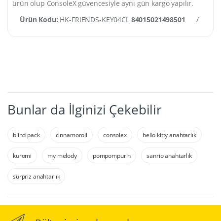
ürün olup ConsoleX güvencesiyle aynı gün kargo yapılır.
Ürün Kodu:
HK-FRIENDS-KEY04CL
84015021498501
/
Kat
Bunlar da İlginizi Çekebilir
blind pack
cinnamoroll
consolex
hello kitty anahtarlık
kuromi
my melody
pompompurin
sanrio anahtarlık
sürpriz anahtarlık