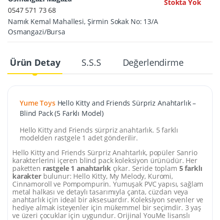
Stokta Yok
0547 571 73 68
Namık Kemal Mahallesi, Şirmin Sokak No: 13/A
Osmangazi/Bursa
Ürün Detay
S.S.S
Değerlendirme
Yume Toys
Hello Kitty and Friends Sürpriz Anahtarlık –
Blind Pack (5 Farklı Model)
Hello Kitty and Friends sürpriz anahtarlık. 5 farklı
modelden rastgele 1 adet gönderilir.
Hello Kitty and Friends Sürpriz Anahtarlık, popüler Sanrio
karakterlerini içeren blind pack koleksiyon ürünüdür. Her
paketten
rastgele 1 anahtarlık
çıkar. Seride toplam
5 farklı
karakter
bulunur: Hello Kitty, My Melody, Kuromi,
Cinnamoroll ve Pompompurin. Yumuşak PVC yapısı, sağlam
metal halkası ve detaylı tasarımıyla çanta, cüzdan veya
anahtarlık için ideal bir aksesuardır. Koleksiyon sevenler ve
hediye almak isteyenler için mükemmel bir seçimdir. 3 yaş
ve üzeri çocuklar için uygundur. Orijinal YouMe lisanslı