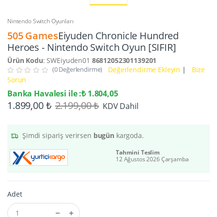
Nintendo Switch Oyunları
505 Games
Eiyuden Chronicle Hundred
Heroes - Nintendo Switch Oyun [SIFIR]
Ürün Kodu
: SWEiyuden01
86812052301139201
(0 Değerlendirme)
Değerlendirme Ekleyin
|
Bize
Sorun
Banka Havalesi ile :₺ 1.804,05
1.899,00 ₺
2.199,00 ₺
KDV Dahil
Şimdi sipariş verirsen
bugün
kargoda.
Tahmini Teslim
12 Ağustos 2026 Çarşamba
Adet