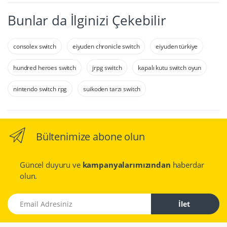
Bunlar da İlginizi Çekebilir
consolex switch
eiyuden chronicle switch
eiyuden türkiye
hundred heroes switch
jrpg switch
kapalı kutu switch oyun
nintendo switch rpg
suikoden tarzı switch
Bültenimize abone olun
Güncel duyuru ve
kampanyalarımızından
haberdar
olun.
Email Adresiniz
İlet