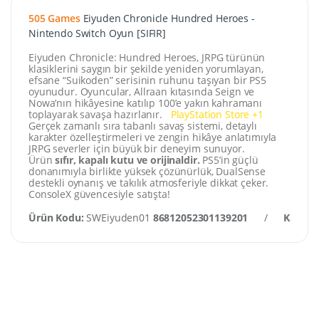
505 Games
Eiyuden Chronicle Hundred Heroes -
Nintendo Switch Oyun [SIFIR]
Eiyuden Chronicle: Hundred Heroes, JRPG türünün
klasiklerini saygın bir şekilde yeniden yorumlayan,
efsane “Suikoden” serisinin ruhunu taşıyan bir PS5
oyunudur. Oyuncular, Allraan kıtasında Seign ve
Nowa’nın hikâyesine katılıp 100’e yakın kahramanı
toplayarak savaşa hazırlanır.
PlayStation Store
+1
Gerçek zamanlı sıra tabanlı savaş sistemi, detaylı
karakter özelleştirmeleri ve zengin hikâye anlatımıyla
JRPG severler için büyük bir deneyim sunuyor.
Ürün
sıfır, kapalı kutu ve orijinaldir.
PS5’in güçlü
donanımıyla birlikte yüksek çözünürlük, DualSense
destekli oynanış ve takılık atmosferiyle dikkat çeker.
ConsoleX güvencesiyle satışta!
Ürün Kodu:
SWEiyuden01
86812052301139201
/
Kategor