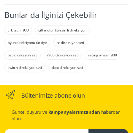
Bunlar da İlginizi Çekebilir
crk tech r900
çift motor titreşimli direksiyon
oyun direksiyonu türkiye
pc direksiyon seti
ps5 direksiyon seti
r900 direksiyon seti
racing wheel r900
switch direksiyon seti
xbox direksiyon seti
Bültenimize abone olun
Güncel duyuru ve
kampanyalarımızından
haberdar
olun.
Email Adresiniz