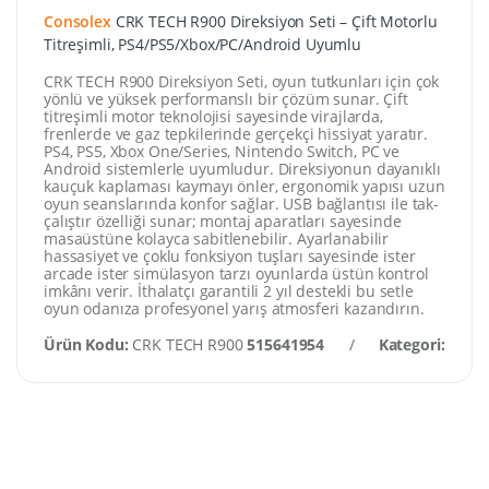
Consolex
CRK TECH R900 Direksiyon Seti – Çift Motorlu
Titreşimli, PS4/PS5/Xbox/PC/Android Uyumlu
CRK TECH R900 Direksiyon Seti, oyun tutkunları için çok
yönlü ve yüksek performanslı bir çözüm sunar. Çift
titreşimli motor teknolojisi sayesinde virajlarda,
frenlerde ve gaz tepkilerinde gerçekçi hissiyat yaratır.
PS4, PS5, Xbox One/Series, Nintendo Switch, PC ve
Android sistemlerle uyumludur. Direksiyonun dayanıklı
kauçuk kaplaması kaymayı önler, ergonomik yapısı uzun
oyun seanslarında konfor sağlar. USB bağlantısı ile tak-
çalıştır özelliği sunar; montaj aparatları sayesinde
masaüstüne kolayca sabitlenebilir. Ayarlanabilir
hassasiyet ve çoklu fonksiyon tuşları sayesinde ister
arcade ister simülasyon tarzı oyunlarda üstün kontrol
imkânı verir. İthalatçı garantili 2 yıl destekli bu setle
oyun odanıza profesyonel yarış atmosferi kazandırın.
Ürün Kodu:
CRK TECH R900
515641954
/
Kategori:
Elekt