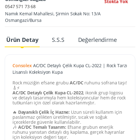
Stokta Yok
0547 571 73 68
Namık Kemal Mahallesi, Şirmin Sokak No: 13/A
Osmangazi/Bursa
Ürün Detay
S.S.S
Değerlendirme
Consolex
AC/DC Detaylı Çelik Kupa CL-2022 | Rock Tarzı
Lisanslı Koleksiyon Kupa
Rock müziğin efsane grubu
AC/DC
ruhunu sofrana taşı!
🎸⚡
AC/DC Detaylı Çelik Kupa CL-2022
, ikonik grup logosu
ve detaylı tasarımıyla hem koleksiyoncular hem de rock
tutkunları için özel olarak hazırlanmıştır.
🔥
Dayanıklı Çelik İç Hazne:
Uzun süreli kullanım için
paslanmaz çelikten üretilmiştir, sıcak ve soğuk
içeceklerde güvenle kullanılabilir.
🎶
AC/DC Temalı Tasarım:
Efsane grubun enerjik
ruhunu yansıtan detaylı dış kaplama, gerçek hayranlar
için koleksiyon değeri taşır.