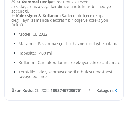
🎁
Mükemmel Hediye:
Rock müzik seven
arkadaşlarınıza veya kendinize unutulmaz bir hediye
seçeneği.
✨
Koleksiyon & Kullanım:
Sadece bir içecek kupası
değil, aynı zamanda dekoratif bir obje ve koleksiyon
ürünü.
Model: CL-2022
Malzeme: Paslanmaz çelik iç hazne + detaylı kaplama
Kapasite: ~400 ml
Kullanım: Günlük kullanım, koleksiyon, dekoratif amaç
Temizlik: Elde yıkanması önerilir, bulaşık makinesi
tavsiye edilmez
Ürün Kodu:
CL-2022
18937457235701
/
Kategori:
Kupa &