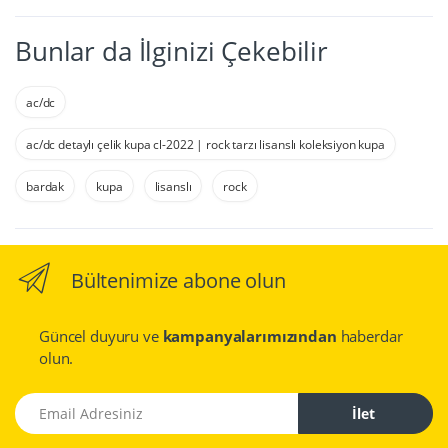
Bunlar da İlginizi Çekebilir
ac/dc
ac/dc detaylı çelik kupa cl-2022 | rock tarzı lisanslı koleksiyon kupa
bardak
kupa
lisanslı
rock
Bültenimize abone olun
Güncel duyuru ve
kampanyalarımızından
haberdar
olun.
Email Adresiniz
İlet