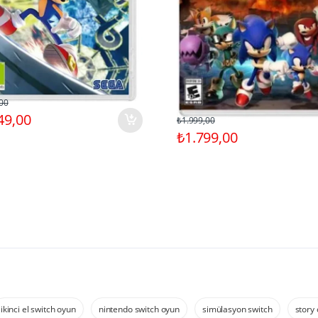
00
49,00
₺1.999,00
₺1.799,00
ikinci el switch oyun
nintendo switch oyun
simülasyon switch
story