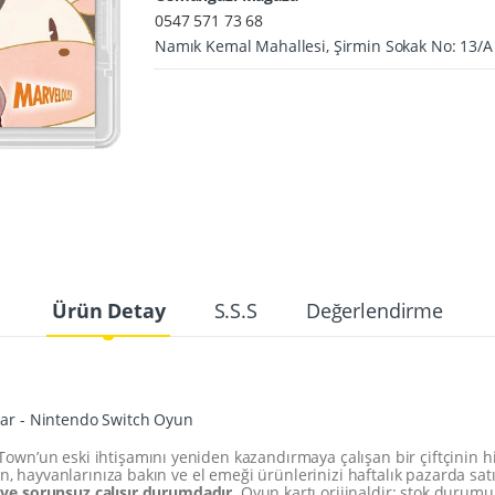
0547 571 73 68
Namık Kemal Mahallesi, Şirmin Sokak No: 13/
Ürün Detay
S.S.S
Değerlendirme
ar - Nintendo Switch Oyun
’un eski ihtişamını yeniden kazandırmaya çalışan bir çiftçinin hikay
n, hayvanlarınıza bakın ve el emeği ürünlerinizi haftalık pazarda sat
ş ve sorunsuz çalışır durumdadır.
Oyun kartı orijinaldir; stok durumu