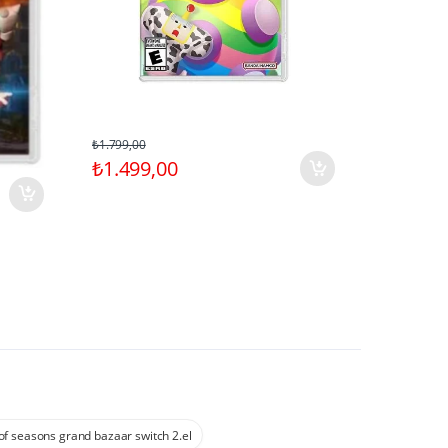
₺1.860
₺1.799,00
₺1.499,00
 of seasons grand bazaar switch 2.el