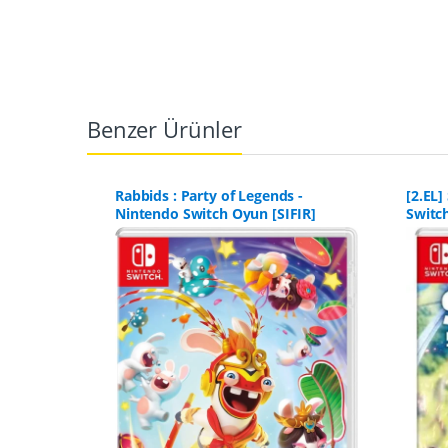
Benzer Ürünler
 -
Rabbids : Party of Legends -
[2.EL]
Nintendo Switch Oyun [SIFIR]
Switc