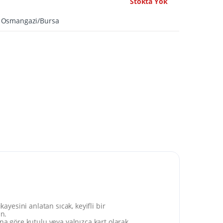
Stokta Yok
A Osmangazi/Bursa
esini anlatan sıcak, keyifli bir
ın.
na göre kutulu veya yalnızca kart olarak