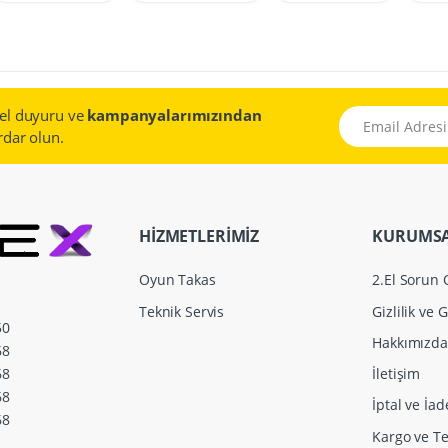
el duyuru ve
kampanyalarımızından
Email Adresiniz
dar olun.
HİZMETLERİMİZ
KURUMS
Oyun Takas
2.El Sorun
Teknik Servis
Gizlilik ve 
50
Hakkımızda
68
İletişim
68
68
İptal ve İad
68
Kargo ve Te