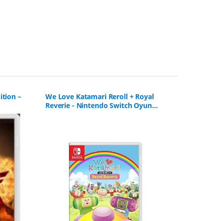
ition –
We Love Katamari Reroll + Royal
LOL Surpr
Reverie - Nintendo Switch Oyun
Nintendo 
[SIFIR]