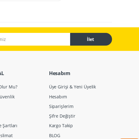
İlet
AL
Hesabım
 Olur Mu?
Üye Girişi & Yeni Üyelik
Güvenlik
Hesabım
Siparişlerim
Şifre Değiştir
e Şartları
Kargo Takip
slimat
BLOG