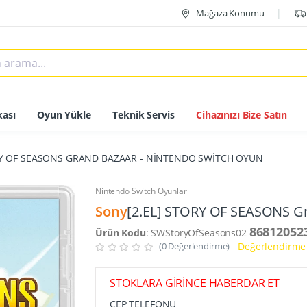
Mağaza Konumu
ası
Oyun Yükle
Teknik Servis
Cihazınızı Bize Satın
RY OF SEASONS GRAND BAZAAR - NİNTENDO SWİTCH OYUN
Nintendo Switch Oyunları
Sony
[2.EL] STORY OF SEASONS Gr
86812052
Ürün Kodu
: SWStoryOfSeasons02
(0 Değerlendirme)
Değerlendirme 
STOKLARA GİRİNCE HABERDAR ET
CEP TELEFONU