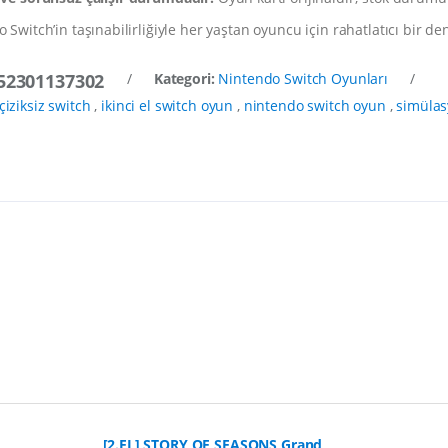
o Switch’in taşınabilirliğiyle her yaştan oyuncu için rahatlatıcı bir 
52301137302
/
Kategori:
Nintendo Switch Oyunları
/
çiziksiz switch
,
ikinci el switch oyun
,
nintendo switch oyun
,
simülas
[2.EL] STORY OF SEASONS Grand