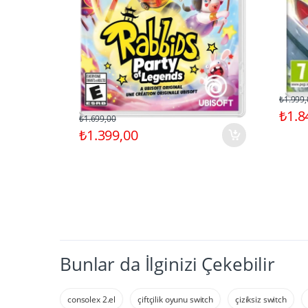
₺1.999,
₺1.8
₺1.699,00
₺1.399,00
Bunlar da İlginizi Çekebilir
consolex 2.el
çiftçilik oyunu switch
çiziksiz switch