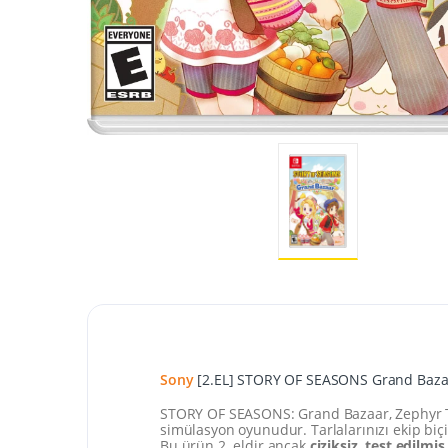
Sony
[2.EL] STORY OF SEASONS Grand Baza
STORY OF SEASONS: Grand Bazaar, Zephyr Town
simülasyon oyunudur. Tarlalarınızı ekip biçi
Bu ürün 2. eldir ancak
çiziksiz, test edilmi