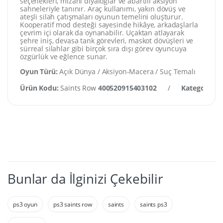
seçenekleri, mizahi diyaloglar ve abartılı aksiyon
sahneleriyle tanınır. Araç kullanımı, yakın dövüş ve
ateşli silah çatışmaları oyunun temelini oluşturur.
Kooperatif mod desteği sayesinde hikâye, arkadaşlarla
çevrim içi olarak da oynanabilir. Uçaktan atlayarak
şehre iniş, devasa tank görevleri, maskot dövüşleri ve
sürreal silahlar gibi birçok sıra dışı görev oyuncuya
özgürlük ve eğlence sunar.
Oyun Türü:
Açık Dünya / Aksiyon-Macera / Suç Temalı
Ürün Kodu:
Saints Row
400520915403102
/
Kategori:
PS
Bunlar da İlginizi Çekebilir
ps3 oyun
ps3 saints row
saints
saints ps3