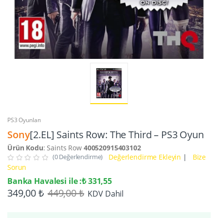
PS3 Oyunları
Sony
[2.EL] Saints Row: The Third – PS3 Oyun
Ürün Kodu
: Saints Row
400520915403102
(0 Değerlendirme)
Değerlendirme Ekleyin
|
Bize
Sorun
Banka Havalesi ile :₺ 331,55
349,00 ₺
449,00 ₺
KDV Dahil