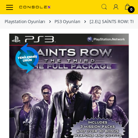
0
Playstation Oyunları
PS3 Oyunları
[2.EL] SAİNTS ROW: TH