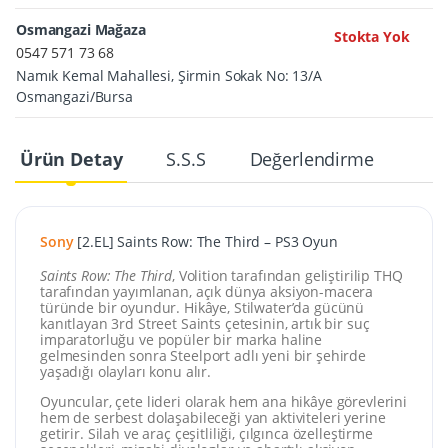
Osmangazi Mağaza
Stokta Yok
0547 571 73 68
Namık Kemal Mahallesi, Şirmin Sokak No: 13/A
Osmangazi/Bursa
Ürün Detay
S.S.S
Değerlendirme
Sony
[2.EL] Saints Row: The Third – PS3 Oyun
Saints Row: The Third
, Volition tarafından geliştirilip THQ
tarafından yayımlanan, açık dünya aksiyon-macera
türünde bir oyundur. Hikâye, Stilwater’da gücünü
kanıtlayan 3rd Street Saints çetesinin, artık bir suç
imparatorluğu ve popüler bir marka haline
gelmesinden sonra Steelport adlı yeni bir şehirde
yaşadığı olayları konu alır.
Oyuncular, çete lideri olarak hem ana hikâye görevlerini
hem de serbest dolaşabileceği yan aktiviteleri yerine
getirir. Silah ve araç çeşitliliği, çılgınca özelleştirme