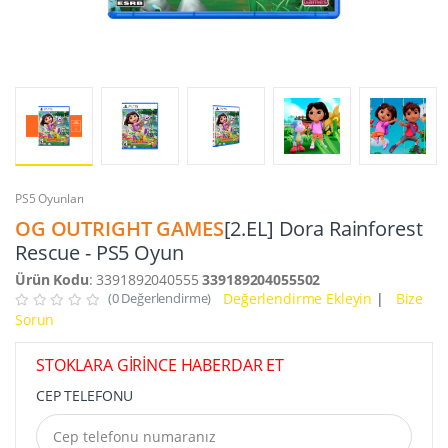
PS5 Oyunları
OG OUTRIGHT GAMES
[2.EL] Dora Rainforest
Rescue - PS5 Oyun
Ürün Kodu
: 3391892040555
339189204055502
(0 Değerlendirme)
Değerlendirme Ekleyin
|
Bize
Sorun
STOKLARA GİRİNCE HABERDAR ET
CEP TELEFONU