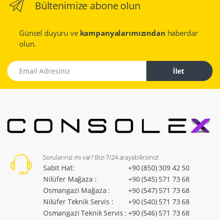
Bültenimize abone olun
Güncel duyuru ve
kampanyalarımızından
haberdar
olun.
Email Adresiniz
İlet
Sorularınız mı var? Bizi 7/24 arayabilirsiniz!
Sabit Hat:
+90 (850) 309 42 50
Nilüfer Mağaza :
+90 (545) 571 73 68
Osmangazi Mağaza :
+90 (547) 571 73 68
Nilüfer Teknik Servis :
+90 (540) 571 73 68
Osmangazi Teknik Servis :
+90 (546) 571 73 68