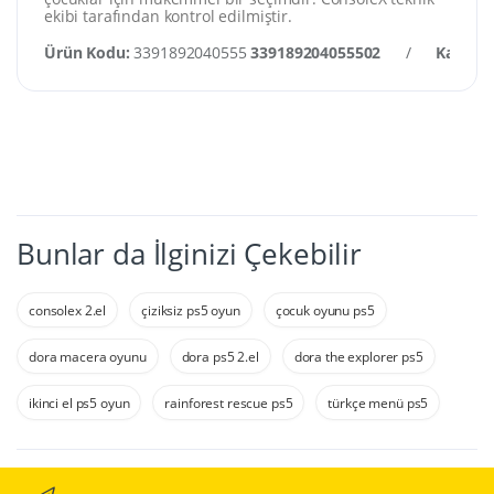
ekibi tarafından kontrol edilmiştir.
Ürün Kodu:
3391892040555
339189204055502
/
Kategor
Bunlar da İlginizi Çekebilir
consolex 2.el
çiziksiz ps5 oyun
çocuk oyunu ps5
dora macera oyunu
dora ps5 2.el
dora the explorer ps5
ikinci el ps5 oyun
rainforest rescue ps5
türkçe menü ps5