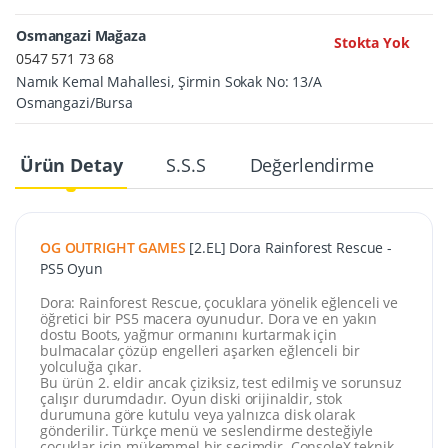
Osmangazi Mağaza
Stokta Yok
0547 571 73 68
Namık Kemal Mahallesi, Şirmin Sokak No: 13/A
Osmangazi/Bursa
Ürün Detay
S.S.S
Değerlendirme
OG OUTRIGHT GAMES
[2.EL] Dora Rainforest Rescue -
PS5 Oyun
Dora: Rainforest Rescue, çocuklara yönelik eğlenceli ve
öğretici bir PS5 macera oyunudur. Dora ve en yakın
dostu Boots, yağmur ormanını kurtarmak için
bulmacalar çözüp engelleri aşarken eğlenceli bir
yolculuğa çıkar.
Bu ürün 2. eldir ancak çiziksiz, test edilmiş ve sorunsuz
çalışır durumdadır. Oyun diski orijinaldir, stok
durumuna göre kutulu veya yalnızca disk olarak
gönderilir. Türkçe menü ve seslendirme desteğiyle
çocuklar için mükemmel bir seçimdir. ConsoleX teknik