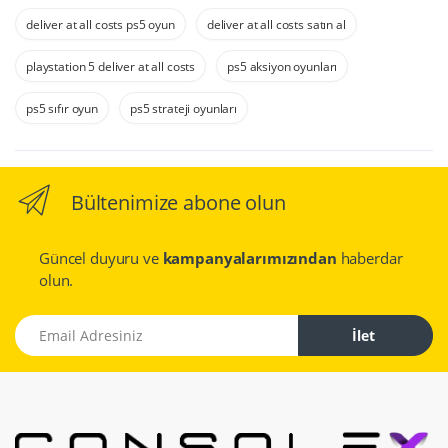
deliver at all costs ps5 oyun
deliver at all costs satın al
playstation 5 deliver at all costs
ps5 aksiyon oyunları
ps5 sıfır oyun
ps5 strateji oyunları
Bültenimize abone olun
Güncel duyuru ve
kampanyalarımızından
haberdar
olun.
Email Adresiniz
İlet