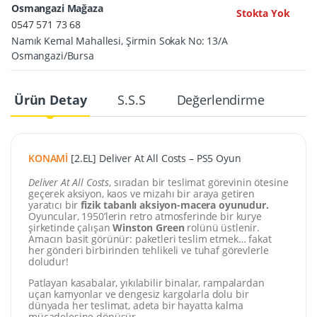
Osmangazi Mağaza
Stokta Yok
0547 571 73 68
Namık Kemal Mahallesi, Şirmin Sokak No: 13/A
Osmangazi/Bursa
Ürün Detay
S.S.S
Değerlendirme
KONAMİ
[2.EL] Deliver At All Costs – PS5 Oyun
Deliver At All Costs
, sıradan bir teslimat görevinin ötesine
geçerek aksiyon, kaos ve mizahı bir araya getiren
yaratıcı bir
fizik tabanlı aksiyon-macera oyunudur.
Oyuncular, 1950’lerin retro atmosferinde bir kurye
şirketinde çalışan
Winston Green
rolünü üstlenir.
Amacın basit görünür: paketleri teslim etmek… fakat
her gönderi birbirinden tehlikeli ve tuhaf görevlerle
doludur!
Patlayan kasabalar, yıkılabilir binalar, rampalardan
uçan kamyonlar ve dengesiz kargolarla dolu bir
dünyada her teslimat, adeta bir hayatta kalma
mücadelesine dönüşür.