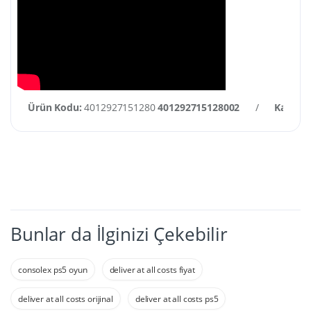
Ürün Kodu:
4012927151280
401292715128002
/
Kategor
Bunlar da İlginizi Çekebilir
consolex ps5 oyun
deliver at all costs fiyat
deliver at all costs orijinal
deliver at all costs ps5