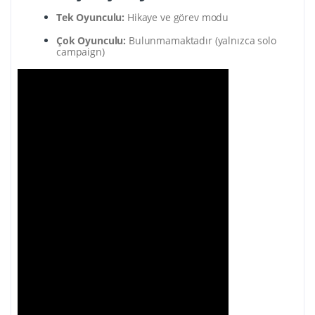
Tek Oyunculu:
Hikaye ve görev modu
Çok Oyunculu:
Bulunmamaktadır (yalnızca solo
campaign)