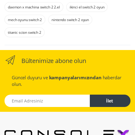
daemon x machina switch 2 2.el
ikinci el switch 2 oyun
mech oyunu switch 2
nintendo switch 2 oyun
titanic scion switch 2
Bültenimize abone olun
Güncel duyuru ve
kampanyalarımızından
haberdar
olun.
Email Adresiniz
İlet