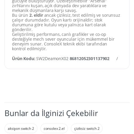
gücüyle buluşturuyor. Özelleştirilebilir “Arsenal”
zırhlarını kuşan, açık dünyada dev yaratıklara ve
mekanik düşmanlara karşı savaş.
Bu ürün
2. eldir
ancak çiziksiz, test edilmiş ve sorunsuz
çalışır durumdadır. Oyun kartı orijinaldir; stok
durumuna göre kutulu veya yalnızca kart olarak
gönderilir.
Geliştirilmiş performans, canlı grafikler ve co-op
desteğiyle mech sever oyuncular için mükemmel bir
deneyim sunar. ConsoleX teknik ekibi tarafından
kontrol edilmiştir.
Ürün Kodu:
SW2DeamonX02
86812052301137902
/
Kate
Bunlar da İlginizi Çekebilir
aksiyon switch 2
consolex 2.el
çiziksiz switch 2