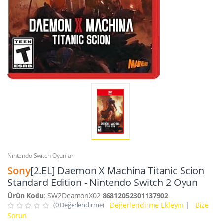
Nintendo Switch Oyunları
Sony
[2.EL] Daemon X Machina Titanic Scion
Standard Edition - Nintendo Switch 2 Oyun
Ürün Kodu
: SW2DeamonX02
86812052301137902
(0 Değerlendirme)
Değerlendirme Ekleyin
|
Bize
Sorun